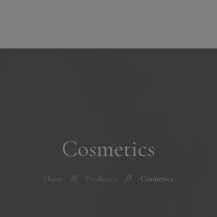
modal-check
FeetCare
Pedicure
Manicure
Gelaatsbehandelingen
Contact
Cosmetics
Home
Producten
Cosmetics