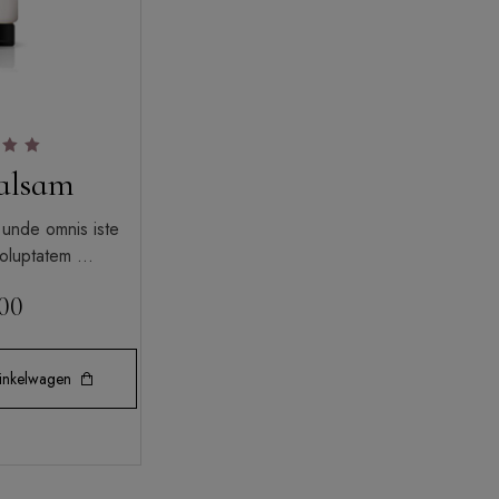
eerd
alsam
0
5
 unde omnis iste
 voluptatem …
.00
inkelwagen