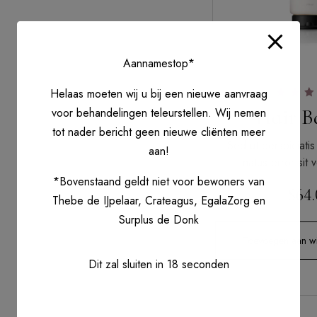
Aannamestop*
Helaas moeten wij u bij een nieuwe aanvraag
Gewaard
Hair B
voor behandelingen teleurstellen. Wij nemen
5.0
uit 
tot nader bericht geen nieuwe cliënten meer
Sed ut perspiciatis
aan!
natus error sit
*Bovenstaand geldt niet voor bewoners van
$
64
Thebe de IJpelaar, Crateagus, EgalaZorg en
Surplus de Donk
Toevoegen aan w
Dit zal sluiten in
18
seconden