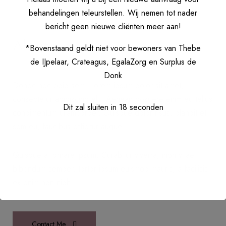
behandelingen teleurstellen. Wij nemen tot nader
bericht geen nieuwe cliënten meer aan!
About me
*Bovenstaand geldt niet voor bewoners van Thebe
de IJpelaar, Crateagus, EgalaZorg en Surplus de
Donk
Donec nec odio sem. Lorem ipsum dolor sit amet,
consectetur adipiscing elit. Aenean posuere enim eu tellus
Dit zal sluiten in
17
seconden
condimentum ullamcorper. Quisque dolor risus, blandit et
sem eu, faucibus efficitur augue.
Quisque at ornare ipsum. Curabitur viverra, nibh vitae
bibendum semper, tortor ipsum euismod mauris, a facilisis
ex enim non nibh.
Contact Me