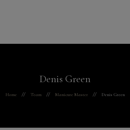
modal-check
FeetCare
Pedicure
Manicure
+31 6 38447104
Stuur een e-mail
Gelaatsbehandelingen
Contact
Denis Green
Home
Team
Manicure Master
Denis Green