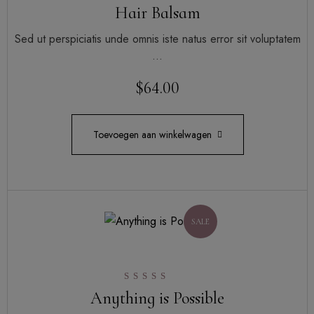
Gewaardeerd
Hair Balsam
5.00
uit 5
Sed ut perspiciatis unde omnis iste natus error sit voluptatem
…
$
64.00
Toevoegen aan winkelwagen
SALE
Gewaardeerd
Anything is Possible
5.00
uit 5