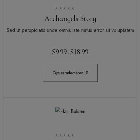
Gewaardeerd
Archangels Story
4.00
uit 5
Sed ut perspiciatis unde omnis iste natus error sit voluptatem
…
$
9.99
$
18.99
-
Opties selecteren