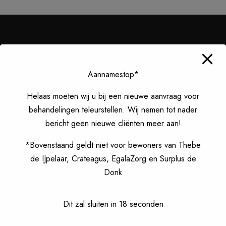
our team
Aannamestop*
MEET OUR MASTERS
Helaas moeten wij u bij een nieuwe aanvraag voor
behandelingen teleurstellen. Wij nemen tot nader
bericht geen nieuwe cliënten meer aan!
*Bovenstaand geldt niet voor bewoners van Thebe
de IJpelaar, Crateagus, EgalaZorg en Surplus de
Donk
DAWSON TIMMS
Pedicure Master
Dit zal sluiten in
17
seconden