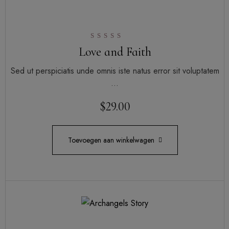
Gewaardeerd
Love and Faith
5.00
uit 5
Sed ut perspiciatis unde omnis iste natus error sit voluptatem
…
$
29.00
Toevoegen aan winkelwagen